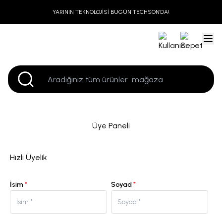
YARININ TEKNOLOJİSİ BUGÜN TECHSON'DA!
Üye Paneli
Hızlı Üyelik
İsim
*
Soyad
*