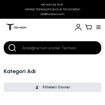
+90 (541) 164 79 41
YARININ TEKNOLOJİSİ BUGÜN TECHSON'DA!
info@techson.com.tr
Kategori Adı
Filtreleri Göster