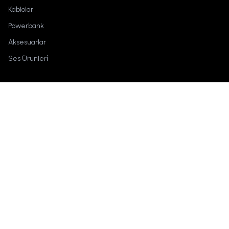
Kablolar
Powerbank
Aksesuarlar
Ses Ürünleri̇
Marka
Hakkımızda
İletişime Geç
Techson
Kullanım Şartları
Nereden alabilirim?
Keşfet