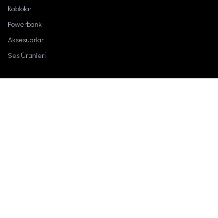
Kablolar
Powerbank
Aksesuarlar
Ses Ürünleri̇
Marka
Hakkımızda
İletişime Geç
Techson
Kullanım Şartları
Nereden alabilirim?
Keşfet