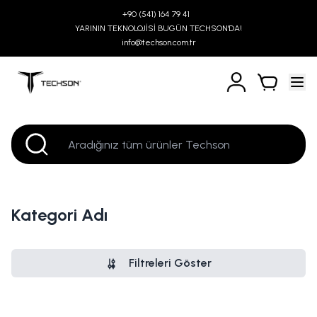
+90 (541) 164 79 41
YARININ TEKNOLOJİSİ BUGÜN TECHSON'DA!
info@techson.com.tr
Kategori Adı
Filtreleri Göster