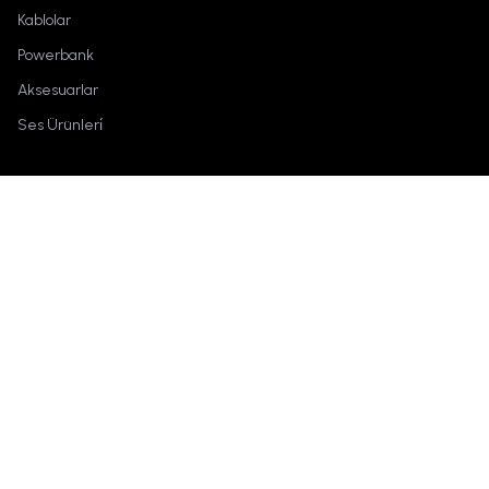
Kablolar
Powerbank
Aksesuarlar
Ses Ürünleri̇
Marka
Hakkımızda
İletişime Geç
Techson
Kullanım Şartları
Nereden alabilirim?
Keşfet