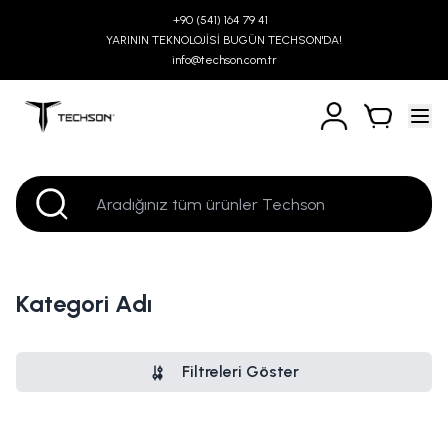
+90 (541) 164 79 41
YARININ TEKNOLOJİSİ BUGÜN TECHSON'DA!
info@techson.com.tr
Kategori Adı
Filtreleri Göster